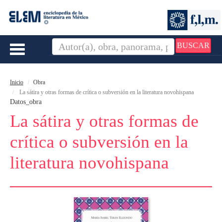
BUSCAR
Toggle
navigation
Inicio
Obra
La sátira y otras formas de crítica o subversión en la literatura novohispana
Datos_obra
La sátira y otras formas de
crítica o subversión en la
literatura novohispana