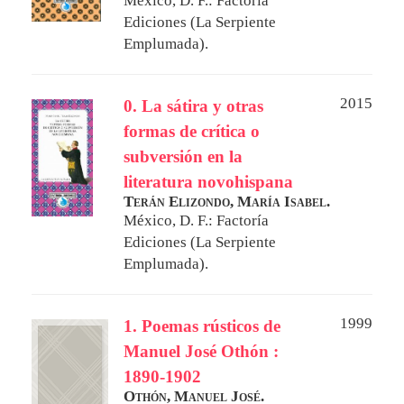
México, D. F.: Factoría
Ediciones (La Serpiente
Emplumada).
2015
0. La sátira y otras
formas de crítica o
subversión en la
literatura novohispana
Terán Elizondo, María Isabel.
México, D. F.: Factoría
Ediciones (La Serpiente
Emplumada).
1999
1. Poemas rústicos de
Manuel José Othón :
1890-1902
Othón, Manuel José.