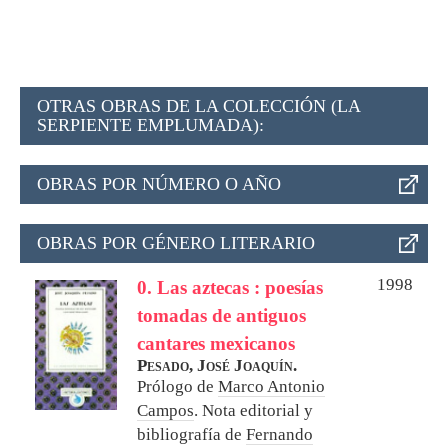
OTRAS OBRAS DE LA COLECCIÓN (LA
SERPIENTE EMPLUMADA):
OBRAS POR NÚMERO O AÑO
OBRAS POR GÉNERO LITERARIO
1998
0. Las aztecas : poesías
tomadas de antiguos
cantares mexicanos
Pesado, José Joaquín.
Prólogo de
Marco Antonio
Campos
. Nota editorial y
bibliografía de
Fernando