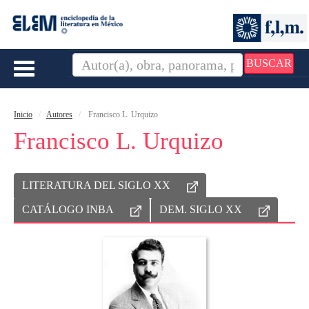
BUSCAR
Toggle
navigation
Inicio
Autores
Francisco L. Urquizo
Francisco L. Urquizo
LITERATURA DEL SIGLO XX
CATÁLOGO INBA
DEM. SIGLO XX