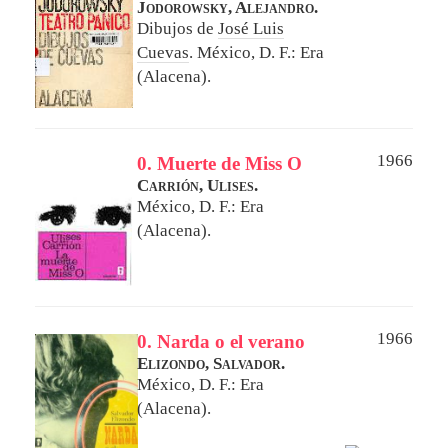
Jodorowsky, Alejandro.
Dibujos de
José Luis
Cuevas
.
México, D. F.: Era
(Alacena).
1966
0. Muerte de Miss O
Carrión, Ulises.
México, D. F.: Era
(Alacena).
1966
0. Narda o el verano
Elizondo, Salvador.
México, D. F.: Era
(Alacena).