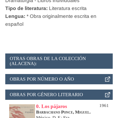
Dramaturgia - Libros individuales
Tipo de literatura:
Literatura escrita
Lengua:
* Obra originalmente escrita en
español
OTRAS OBRAS DE LA COLECCIÓN
(ALACENA):
OBRAS POR NÚMERO O AÑO
OBRAS POR GÉNERO LITERARIO
1961
0. Los pájaros
Barbachano Ponce, Miguel.
México, D. F.: Era