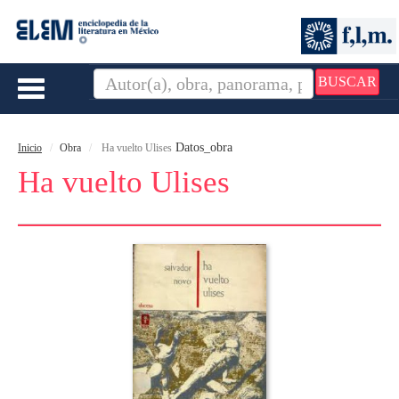
BUSCAR
Toggle
navigation
Datos_obra
Inicio
Obra
Ha vuelto Ulises
Ha vuelto Ulises