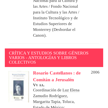
Nacional para la Cultura y
las Artes / Fondo Nacional
para la Cultura y las Artes /
Instituto Tecnológico y de
Estudios Superiores de
Monterrey (Desbordar el
Canon).
CRÍTICA Y ESTUDIOS SOBRE GÉNEROS
VARIOS - ANTOLOGÍAS Y LIBROS
COLECTIVOS
2006
Rosario Castellanos : de
Comitán a Jerusalén
Vv aa.
Coordinación de
Luz Elena
Zamudio Rodríguez
,
Margarita Tapia
,
Toluca,
Estado de México: