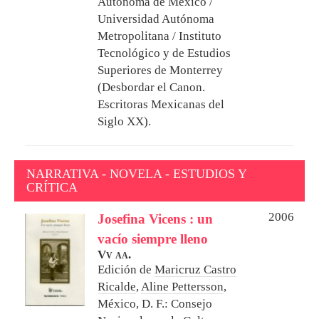
Autónoma de México /
Universidad Autónoma
Metropolitana / Instituto
Tecnológico y de Estudios
Superiores de Monterrey
(Desbordar el Canon.
Escritoras Mexicanas del
Siglo XX).
NARRATIVA - NOVELA - ESTUDIOS Y
CRÍTICA
2006
Josefina Vicens : un
vacío siempre lleno
Vv aa.
Edición de
Maricruz Castro
Ricalde
,
Aline Pettersson
,
México, D. F.: Consejo