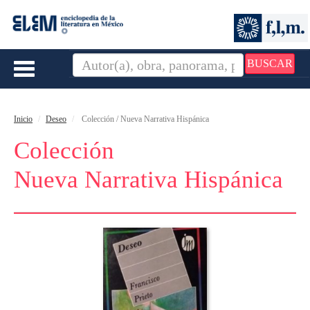
BUSCAR
Toggle
navigation
Inicio
Deseo
Colección / Nueva Narrativa Hispánica
Colección
Nueva Narrativa Hispánica