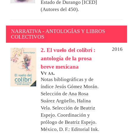
Estado de Durango [ICED]
(Autores del 450).
NARRATIVA - ANTOLOGÍAS Y LIBROS
COLECTIVOS
2016
2. El vuelo del colibrí :
antología de la prosa
breve mexicana
Vv aa.
Notas bibliográficas y de
índice
Jesús Gómez Morán
.
Selección de
Ana Rosa
Suárez Argüello
,
Halina
Vela
. Selección de
Beatriz
Espejo
. Coordinación y
prólogo de
Beatriz Espejo
.
México, D. F.: Editorial Ink.