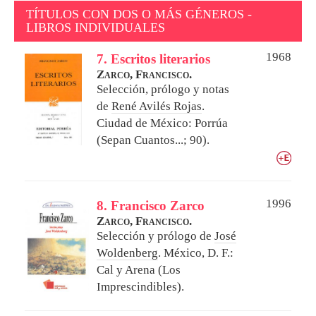
TÍTULOS CON DOS O MÁS GÉNEROS -
LIBROS INDIVIDUALES
1968
7. Escritos literarios
Zarco, Francisco.
Selección, prólogo y notas
de
René Avilés Rojas
.
Ciudad de México: Porrúa
(Sepan Cuantos...; 90).
1996
8. Francisco Zarco
Zarco, Francisco.
Selección y prólogo de
José
Woldenberg
.
México, D. F.:
Cal y Arena (Los
Imprescindibles).