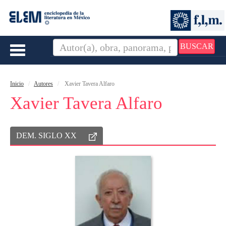
BUSCAR
Toggle
navigation
Inicio
Autores
Xavier Tavera Alfaro
Xavier Tavera Alfaro
DEM. SIGLO XX