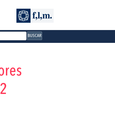
BUSCAR
ores
12