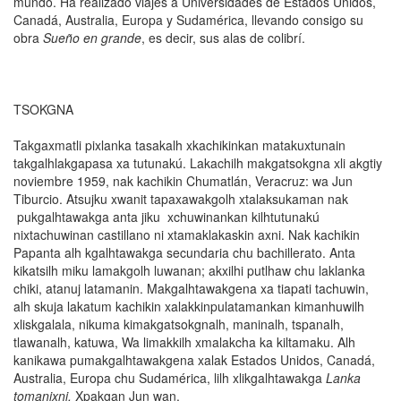
mundo. Ha realizado viajes a Universidades de Estados Unidos,
Canadá, Australia, Europa y Sudamérica, llevando consigo su
obra
Sueño en grande
, es decir, sus alas de colibrí.
TSOKGNA
Takgaxmatli pixlanka tasakalh xkachikinkan matakuxtunain
takgalhlakgapasa xa tutunakú. Lakachilh makgatsokgna xli akgtiy
noviembre 1959, nak kachikin Chumatlán, Veracruz: wa Jun
Tiburcio. Atsujku xwanit tapaxawakgolh xtalaksukaman nak
pukgalhtawakga anta jiku xchuwinankan kilhtutunakú
nixtachuwinan castillano ni xtamaklakaskin axni. Nak kachikin
Papanta alh kgalhtawakga secundaria chu bachillerato. Anta
kikatsilh miku lamakgolh luwanan; akxilhi putlhaw chu laklanka
chiki, atanuj latamanin. Makgalhtawakgena xa tiapati tachuwin,
alh skuja lakatum kachikin xalakkinpulatamankan kimanhuwilh
xliskgalala, nikuma kimakgatsokgnalh, maninalh, tspanalh,
tlawanalh, katuwa, Wa limakkilh xmalakcha ka kiltamaku. Alh
kanikawa pumakgalhtawakgena xalak Estados Unidos, Canadá,
Australia, Europa chu Sudamérica, lilh xlikgalhtawakga
Lanka
tomanixni,
Xpakgan Jun wan.