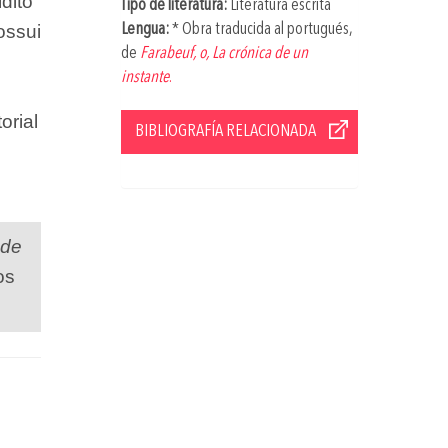
dito”
Tipo de literatura:
Literatura escrita
ossui
Lengua:
* Obra traducida al portugués,
de
Farabeuf, o, La crónica de un
instante
.
orial
BIBLIOGRAFÍA RELACIONADA
 de
os