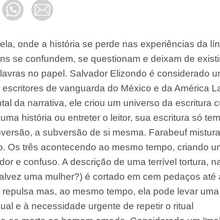
ela, onde a história se perde nas experiências da lí
ns se confundem, se questionam e deixam de existi
avras no papel. Salvador Elizondo é considerado 
 escritores de vanguarda do México e da América La
 da narrativa, ele criou um universo da escritura c
uma história ou entreter o leitor, sua escritura só te
versão, a subversão de si mesma. Farabeuf mistur
coito. Os três acontecendo ao mesmo tempo, criando 
bador e confuso. A descrição de uma terrível tortura, n
alvez uma mulher?) é cortado em cem pedaços até 
e repulsa mas, ao mesmo tempo, ela pode levar uma
al e à necessidade urgente de repetir o ritual