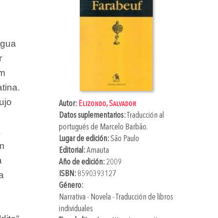
ngua
r
um
tina.
ujo
Autor:
Elizondo, Salvador
m
Datos suplementarios:
Traducción al
portugués de
Marcelo Barbão
.
a
Lugar de edición:
São Paulo
um
Editorial:
Amauta
a
Año de edición:
2009
a
ISBN:
8590393127
Género:
Narrativa - Novela - Traducción de libros
individuales