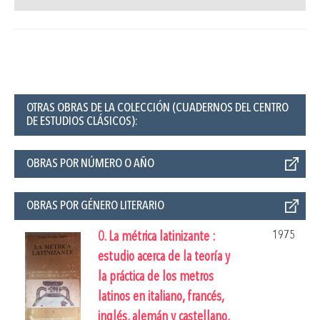
OTRAS OBRAS DE LA COLECCIÓN (CUADERNOS DEL CENTRO
DE ESTUDIOS CLÁSICOS):
OBRAS POR NÚMERO O AÑO
OBRAS POR GÉNERO LITERARIO
1975
0. La métrica latinizante :
estudio acerca de la teoría y
la práctica de los metros
latinos en italiano, francés,
inglés, alemán y castellano,