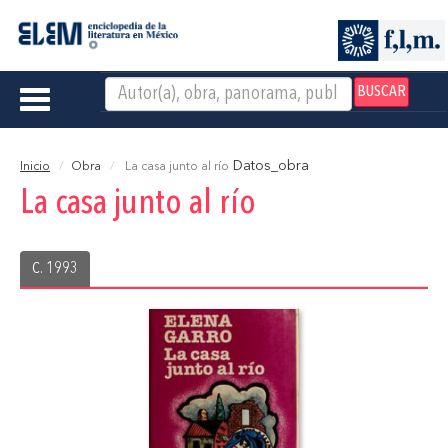
BUSCAR
Toggle
navigation
Datos_obra
Inicio
Obra
La casa junto al río
La casa junto al río
C. 1993