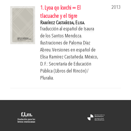
2013
1. Lyoa qo kwchi = El
tlacuache y el tigre
Ramírez Castañeda, Elisa.
Traducción al español de
Isaura
de los Santos Mendoza
.
Ilustraciones de
Paloma Díaz
Abreu
. Versiones en español de
Elisa Ramírez Castañeda
.
México,
D. F.: Secretaría de Educación
Pública (Libros del Rincón) /
Pluralia.