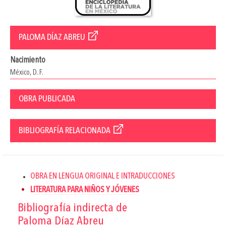
PALOMA DÍAZ ABREU
Nacimiento
México, D. F.
OBRA PUBLICADA
BIBLIOGRAFÍA RELACIONADA
OBRA EN LENGUA ORIGINAL E INTRADUCCIONES
LITERATURA PARA NIÑOS Y JÓVENES
Bibliografía indirecta de
Paloma Díaz Abreu