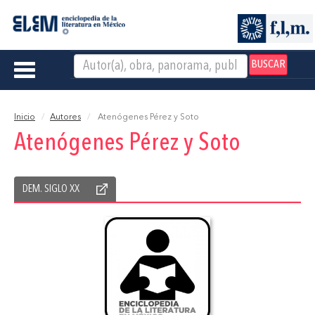
BUSCAR
Toggle
navigation
Inicio
Autores
Atenógenes Pérez y Soto
Atenógenes Pérez y Soto
DEM. SIGLO XX