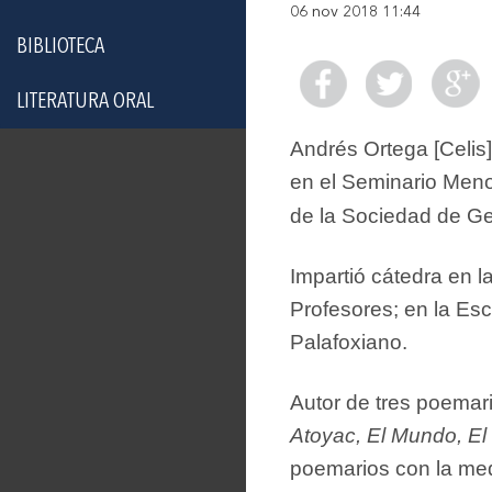
06 nov 2018 11:44
BIBLIOTECA
LITERATURA ORAL
Andrés Ortega [Celis]
en el Seminario Meno
de la Sociedad de G
Impartió cátedra en l
Profesores; en la Es
Palafoxiano.
Autor de tres poemar
Atoyac, El Mundo, El
poemarios con la med