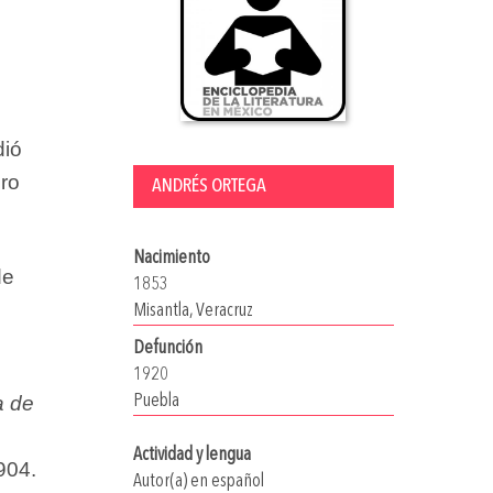
dió
bro
ANDRÉS ORTEGA
Nacimiento
de
1853
Misantla, Veracruz
Defunción
1920
a de
Puebla
Actividad y lengua
904.
Autor(a) en español