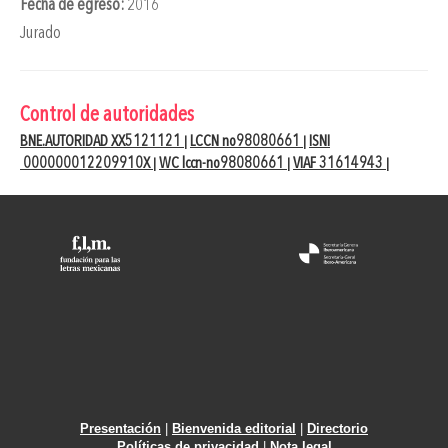
Fecha de egreso:
2016
Jurado
Control de autoridades
BNE.AUTORIDAD XX5121121
LCCN no98080661
ISNI
|
|
000000012209910X
WC lccn-no98080661
VIAF 31614943
|
|
|
Presentación
|
Bienvenida editorial
|
Directorio
Políticas de privacidad
|
Nota legal