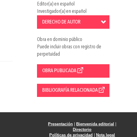
Editor(a) en español
Investigador(a) en español
DERECHO DE AUTOR
Obra en dominio público
Puede incluir obras con registro de
perpetuidad
OBRA PUBLICADA
BIBLIOGRAFÍA RELACIONADA
Presentación
|
Bienvenida editorial
|
Directorio
Políticas de privacidad
|
Nota legal