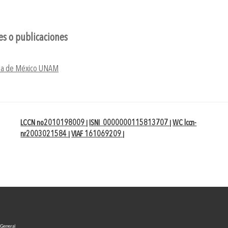
nes o publicaciones
ma de México UNAM
LCCN no2010198009
ISNI 0000000115813707
WC lccn-
|
|
nr2003021584
VIAF 161069209
|
|