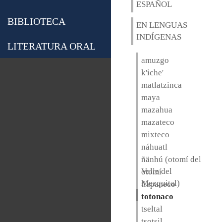
ESPAÑOL
BIBLIOTECA
EN LENGUAS
INDÍGENAS
LITERATURA ORAL
amuzgo
k'iche'
matlatzinca
maya
mazahua
mazateco
mixteco
náhuatl
ñänhú (otomí del
Valle del
otomí
Mezquital)
tlapaneco
totonaco
tseltal
tsotsil