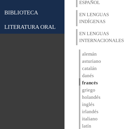
ESPAÑOL
BIBLIOTECA
EN LENGUAS
INDÍGENAS
LITERATURA ORAL
EN LENGUAS
INTERNACIONALES
alemán
asturiano
catalán
danés
francés
griego
holandés
inglés
irlandés
italiano
latín