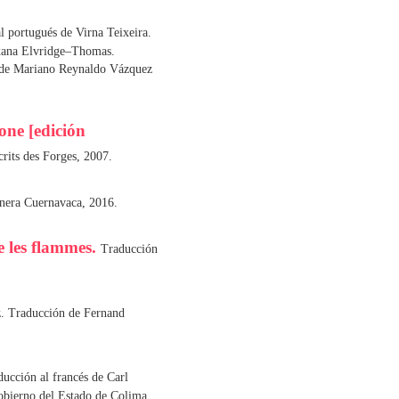
l portugués de Virna Teixeira.
oxana Elvridge–Thomas.
 de Mariano Reynaldo Vázquez
ne [edición
crits des Forges, 2007.
nera Cuernavaca, 2016.
e les flammes.
Traducción
z. Traducción de Fernand
ucción al francés de Carl
Gobierno del Estado de Colima,