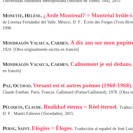
Universidad Autónoma Metropolitana (Molinos de Viento; 164), 2015.
¿Arde Montreal? = Montréal brûle-t-
Monette, Hélène.
de Lorenza Fernández del Valle. México, D. F.: Écrits des Forges (Trois Rivi
1998.
A dix ans sur mon pupitr
Mondragón Valseca, Carmen.
1924. [Obra originalmente escrita en francés]
Calinement je sui dedans
Mondragón Valseca, Carmen.
en francés]
Versant est et autres poèmes (1960-1968)
Paz, Octavio.
Claude Esteban. París, Francia: Gallimard (Poèsie/Gallimard), 1978. [Obra or
Realidad eterna = Rèel éternel.
Péloquin, Claude.
Traducc
D. F.: Mantis Editores (Terredades), 2015.
Elogios = Éloges.
Perse, Saint.
Traducción al español de José Lui