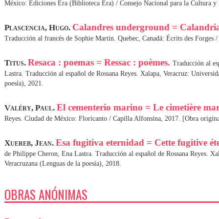
México: Ediciones Era (Biblioteca Era) / Consejo Nacional para la Cultura y 
Calandres underground = Calandri
Plascencia, Hugo.
Traducción al francés de Sophie Martin. Quebec, Canadá: Écrits des Forges / 
Resaca : poemas = Ressac : poèmes.
Titus.
Traducción al es
Lastra. Traducción al español de Rossana Reyes. Xalapa, Veracruz: Universid
poesía), 2021.
El cementerio marino = Le cimetière ma
Valéry, Paul.
Reyes. Ciudad de México: Floricanto / Capilla Alfonsina, 2017. [Obra origina
Esa fugitiva eternidad = Cette fugitive ét
Xuereb, Jean.
de Philippe Cheron, Ena Lastra. Traducción al español de Rossana Reyes. Xa
Veracruzana (Lenguas de la poesía), 2018.
OBRAS ANÓNIMAS