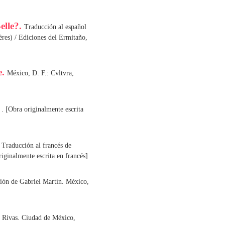
elle?.
Traducción al español
ères) / Ediciones del Ermitaño,
e.
México, D. F.: Cvltvra,
.
. [Obra originalmente escrita
.
Traducción al francés de
iginalmente escrita en francés]
ión de Gabriel Martín. México,
s Rivas. Ciudad de México,