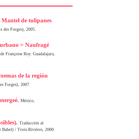
 Mantel de tulipanes
ts des Forges), 2005.
urbano = Naufragé
 de Françoise Roy. Guadalajara,
Poemas de la región
des Forges), 2007.
mmergeé.
México,
ibles).
Traducción al
 Babel) / Trois-Rivières, 2000.