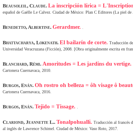
La inscripción lírica = L'Inscriptio
Beausoleil, Claude.
español de Gaëlle Le Calvez. Ciudad de México: Plan C Editores (La piel de 
Gerardmer.
Benedetto, Albertine.
.
El bailarín de corte.
Bhattacharya, Lokenath.
Traducción de
Universidad Veracruzana (Ficción), 2008. [Obra originalmente escrita en fran
Amoritudes = Les jardins du vertige.
Blanchard, Rémi.
Cartonera Cuernavaca, 2010.
Oh rostro oh belleza = ôh visage ô beaut
Burgos, Enán.
Cartonera Cuernavaca, 2016.
Tejido = Tissage.
Burgos, Enán.
.
Tonalpohualli.
Clariond, Jeannette L..
Traducción al francés d
al inglés de Lawrence Schimel. Ciudad de México: Vaso Roto, 2017.