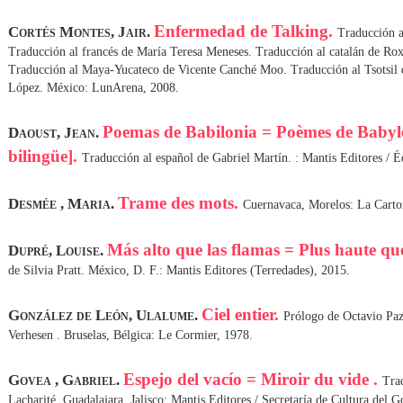
Enfermedad de Talking.
Cortés Montes, Jair.
Traducción a
Traducción al francés de María Teresa Meneses. Traducción al catalán de R
Traducción al Maya-Yucateco de Vicente Canché Moo. Traducción al Tsotsil
López. México: LunArena, 2008.
Poemas de Babilonia = Poèmes de Babylo
Daoust, Jean.
bilingüe].
Traducción al español de Gabriel Martín. : Mantis Editores / É
Trame des mots.
Desmée , Maria.
Cuernavaca, Morelos: La Carto
Más alto que las flamas = Plus haute qu
Dupré, Louise.
de Silvia Pratt. México, D. F.: Mantis Editores (Terredades), 2015.
Ciel entier.
González de León, Ulalume.
Prólogo de Octavio Pa
Verhesen . Bruselas, Bélgica: Le Cormier, 1978.
Espejo del vacío = Miroir du vide .
Govea , Gabriel.
Trad
Lacharité. Guadalajara, Jalisco: Mantis Editores / Secretaría de Cultura del 