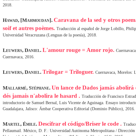
2018.
Caravana de la sed y otros poem
Hawad, [Mahmoudan].
soif et autres poèmes.
Traducción al español de Jorge Lobillo, Phili
Universidad Veracruzana (Lenguas de la poesía), 2018.
L'amour rouge = Amor rojo.
Leuwers, Daniel.
Cuernavaca
Cuernavaca, 2016.
Trilogar = Triloguer.
Leuwers, Daniel.
Cuernavaca, Morelos: L
Un lance de Dados jamás abolirá 
Mallarmé, Stéphane.
dés jamais n'abolira le hasard .
Traducción de Francisco Estra
introductorio de Samuel Bernal, Luis Vicente de Aguinaga. Ensayo introduct
Guadalajara, Jalisco: Ámbar Cooperativa Editorial (Dominio Público), 2016.
Descifrar el código/Briser le code .
Martel, Émile.
Traducc
Pellaumail. México, D. F.: Universidad Autónoma Metropolitana / Dirección 