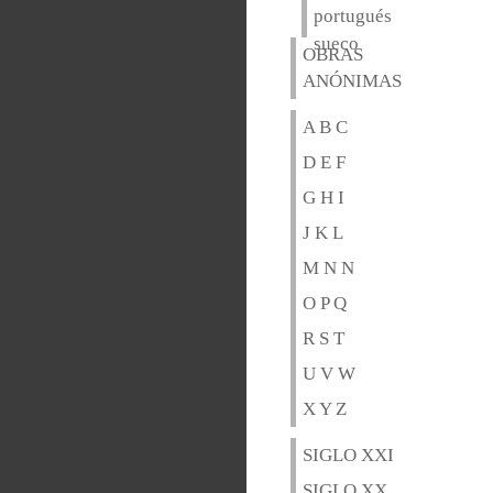
portugués
sueco
OBRAS
ANÓNIMAS
A B C
D E F
G H I
J K L
M N N
O P Q
R S T
U V W
X Y Z
SIGLO XXI
SIGLO XX