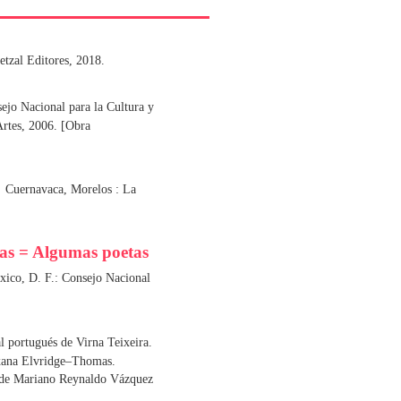
etzal Editores, 2018.
ejo Nacional para la Cultura y
Artes, 2006. [Obra
.
Cuernavaca, Morelos : La
as = Algumas poetas
xico, D. F.: Consejo Nacional
l portugués de Virna Teixeira.
oxana Elvridge–Thomas.
 de Mariano Reynaldo Vázquez