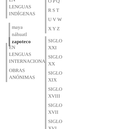
O P Q
LENGUAS
R S T
INDÍGENAS
U V W
maya
X Y Z
náhuatl
SIGLO
zapoteco
EN
XXI
LENGUAS
SIGLO
INTERNACIONALES
XX
OBRAS
SIGLO
ANÓNIMAS
XIX
SIGLO
XVIII
SIGLO
XVII
SIGLO
XVI