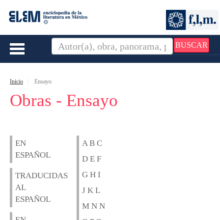
BUSCAR
Toggle
navigation
Inicio
Ensayo
Obras - Ensayo
EN
A B C
ESPAÑOL
D E F
G H I
TRADUCIDAS
AL
J K L
ESPAÑOL
M N N
EN