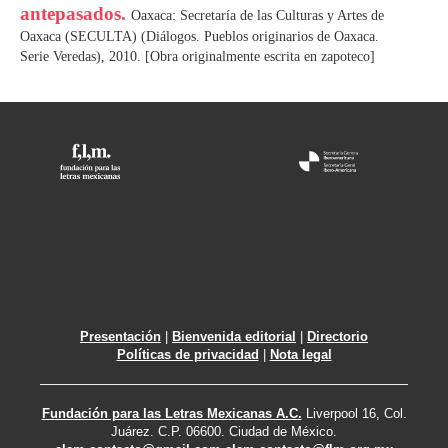
antepasados.
Oaxaca: Secretaría de las Culturas y Artes de
Oaxaca (SECULTA) (Diálogos. Pueblos originarios de Oaxaca.
Serie Veredas), 2010. [Obra originalmente escrita en zapoteco]
Presentación
|
Bienvenida editorial
|
Directorio
Políticas de privacidad
|
Nota legal
Fundación para las Letras Mexicanas A.C.
Liverpool 16, Col.
Juárez. C.P. 06600. Ciudad de México.