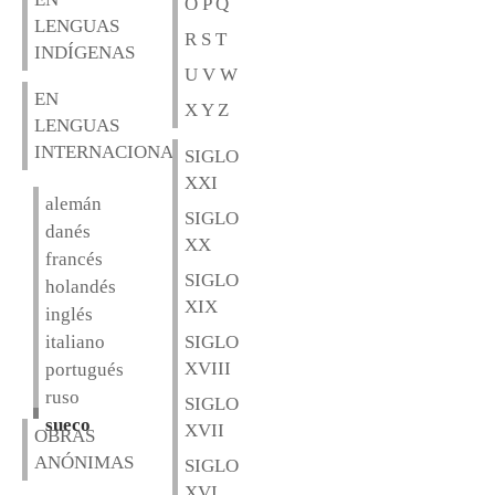
O P Q
LENGUAS
R S T
INDÍGENAS
U V W
EN
X Y Z
LENGUAS
INTERNACIONALES
SIGLO
XXI
alemán
SIGLO
danés
XX
francés
SIGLO
holandés
XIX
inglés
italiano
SIGLO
XVIII
portugués
ruso
SIGLO
sueco
XVII
OBRAS
ANÓNIMAS
SIGLO
XVI