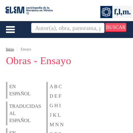
BUSCAR
Toggle
navigation
Inicio
Ensayo
Obras - Ensayo
EN
A B C
ESPAÑOL
D E F
G H I
TRADUCIDAS
AL
J K L
ESPAÑOL
M N N
EN