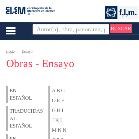
BUSCAR
Toggle
navigation
Inicio
Ensayo
Obras - Ensayo
EN
A B C
ESPAÑOL
D E F
G H I
TRADUCIDAS
AL
J K L
ESPAÑOL
M N N
EN