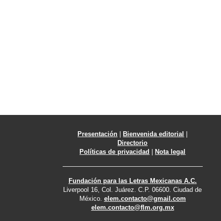
Presentación
|
Bienvenida editorial
|
Directorio
Políticas de privacidad
|
Nota legal
Fundación para las Letras Mexicanas A.C.
Liverpool 16, Col. Juárez. C.P. 06600. Ciudad de
México.
elem.contacto@gmail.com
elem.contacto@flm.org.mx