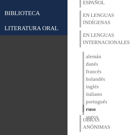
ESPAÑOL
BIBLIOTECA
EN LENGUAS
INDÍGENAS
LITERATURA ORAL
EN LENGUAS
INTERNACIONALES
alemán
danés
francés
holandés
inglés
italiano
portugués
ruso
sueco
OBRAS
ANÓNIMAS