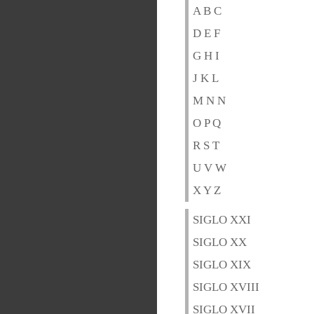
A B C
D E F
G H I
J K L
M N N
O P Q
R S T
U V W
X Y Z
SIGLO XXI
SIGLO XX
SIGLO XIX
SIGLO XVIII
SIGLO XVII