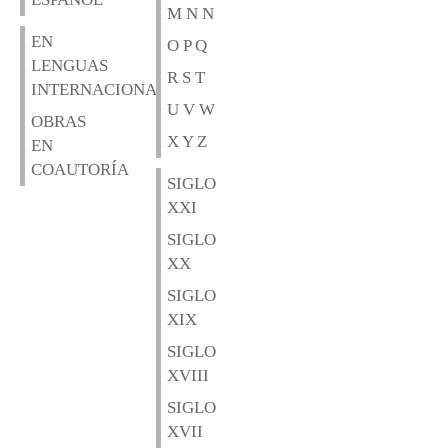
M N N
EN
O P Q
LENGUAS
R S T
INTERNACIONALES
U V W
OBRAS
X Y Z
EN
COAUTORÍA
SIGLO
XXI
SIGLO
XX
SIGLO
XIX
SIGLO
XVIII
SIGLO
XVII