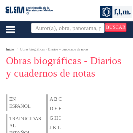
BUSCAR
Toggle
navigation
Inicio
Obras biográficas - Diarios y cuadernos de notas
Obras biográficas - Diarios
y cuadernos de notas
EN
A B C
ESPAÑOL
D E F
G H I
TRADUCIDAS
AL
J K L
ESPAÑOL