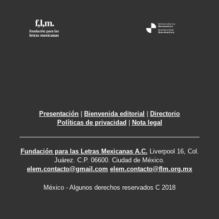
Presentación
|
Bienvenida editorial
|
Directorio
Políticas de privacidad
|
Nota legal
Fundación para las Letras Mexicanas A.C.
Liverpool 16, Col.
Juárez. C.P. 06600. Ciudad de México.
elem.contacto@gmail.com
elem.contacto@flm.org.mx
México - Algunos derechos reservados C 2018