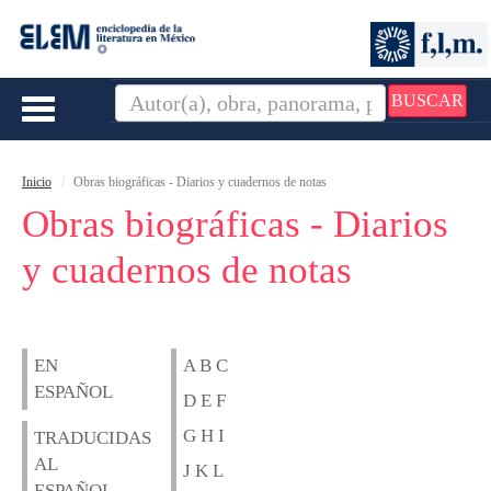
BUSCAR
Toggle
navigation
Inicio
Obras biográficas - Diarios y cuadernos de notas
Obras biográficas - Diarios
y cuadernos de notas
EN
A B C
ESPAÑOL
D E F
G H I
TRADUCIDAS
AL
J K L
ESPAÑOL