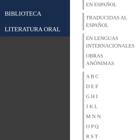
EN ESPAÑOL
BIBLIOTECA
TRADUCIDAS AL
ESPAÑOL
LITERATURA ORAL
EN LENGUAS
INTERNACIONALES
OBRAS
ANÓNIMAS
A B C
D E F
G H I
J K L
M N N
O P Q
R S T