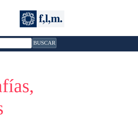
BUSCAR
fías,
s