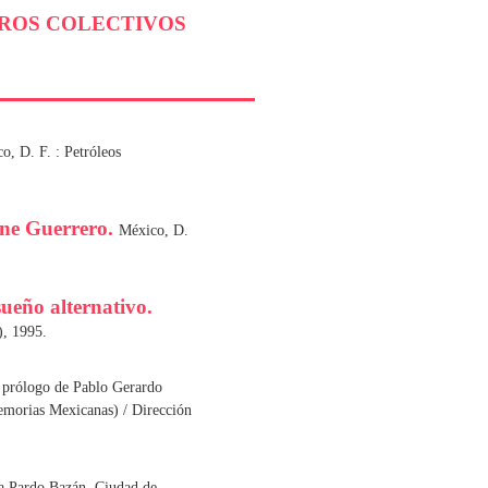
BROS COLECTIVOS
o, D. F. : Petróleos
cine Guerrero.
México, D.
ueño alternativo.
, 1995.
 prólogo de Pablo Gerardo
emorias Mexicanas) / Dirección
a Pardo Bazán. Ciudad de