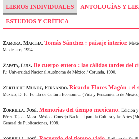
LIBROS INDIVIDUALES
ANTOLOGÍAS Y LI
ESTUDIOS Y CRÍTICA
Tomás Sánchez : paisaje interior.
Zamora, Martha.
Méxic
Mexicanos, 1994.
De cuerpo entero : las cálidas tardes del 
Zapata, Luis.
F.: Universidad Nacional Autónoma de México / Corunda, 1990.
Ricardo Flores Magón : el s
Zertuche Muñoz, Fernando.
México, D. F.: Fondo de Cultura Económica (Vida y Pensamiento de México)
Memorias del tiempo mexicano.
Zorrilla, José.
Edición y
Pérez-Tejada Mora. México: Consejo Nacional para la Cultura y las Artes (M
General de Publicaciones, 1998.
Recuerdo del tiempo viejo.
Zorrilla, José.
Prólogo de Emili