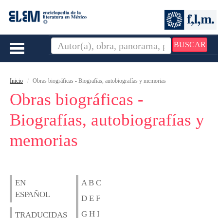
BUSCAR
Toggle
navigation
Inicio
Obras biográficas - Biografías, autobiografías y memorias
Obras biográficas -
Biografías, autobiografías y
memorias
EN
A B C
ESPAÑOL
D E F
G H I
TRADUCIDAS