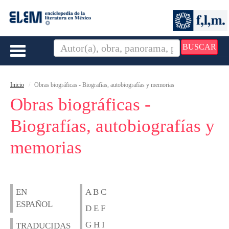
BUSCAR
Toggle
navigation
Inicio
Obras biográficas - Biografías, autobiografías y memorias
Obras biográficas -
Biografías, autobiografías y
memorias
EN
A B C
ESPAÑOL
D E F
G H I
TRADUCIDAS