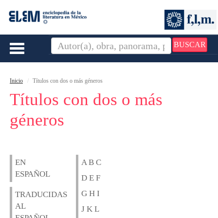
BUSCAR
Toggle
navigation
Inicio
Títulos con dos o más géneros
Títulos con dos o más
géneros
EN
A B C
ESPAÑOL
D E F
G H I
TRADUCIDAS
AL
J K L
ESPAÑOL