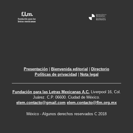
Presentación
|
Bienvenida editorial
|
Directorio
Políticas de privacidad
|
Nota legal
Fundación para las Letras Mexicanas A.C.
Liverpool 16, Col.
Juárez. C.P. 06600. Ciudad de México.
elem.contacto@gmail.com
elem.contacto@flm.org.mx
México - Algunos derechos reservados C 2018