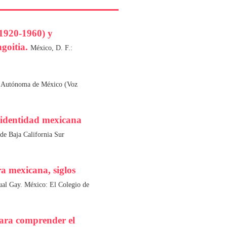
(1920-1960) y
ngoitia.
México, D. F.:
l Autónoma de México (Voz
 identidad mexicana
e Baja California Sur
a mexicana, siglos
ual Gay. México: El Colegio de
ara comprender el