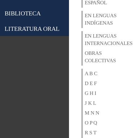
ESPAÑOL
BIBLIOTECA
EN LENGUAS
INDÍGENAS
LITERATURA ORAL
EN LENGUAS
INTERNACIONALES
OBRAS
COLECTIVAS
A B C
D E F
G H I
J K L
M N N
O P Q
R S T