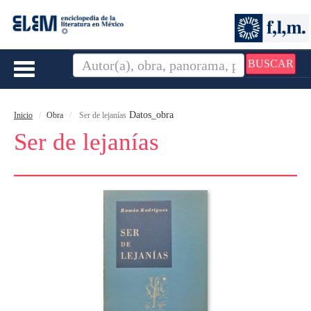
BUSCAR
Toggle
navigation
Datos_obra
Inicio
Obra
Ser de lejanías
Ser de lejanías