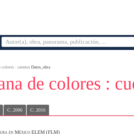
colores : cuentos
Datos_obra
na de colores : cu
C. 2006
C. 2016
ratura en México ELEM (FLM)