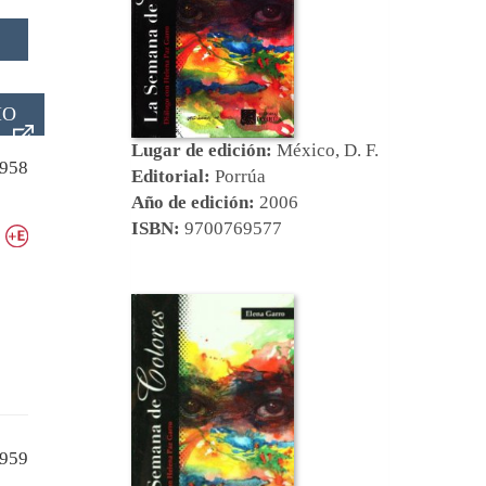
IO
Lugar de edición:
México, D. F.
958
Editorial:
Porrúa
Año de edición:
2006
ISBN:
9700769577
959