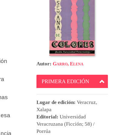
ión
Autor:
Garro, Elena
ra
PRIMERA EDICIÓN
mas
Lugar de edición:
Veracruz,
Xalapa
 esa
Editorial:
Universidad
Veracruzana (Ficción; 58) /
Porrúa
ancia