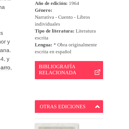
Año de edición:
1964
rma
Género:
Narrativa - Cuento - Libros
individuales
Tipo de literatura:
Literatura
os
escrita
mor y
Lengua:
* Obra originalmente
mana.
escrita en español
4, y
BIBLIOGRAFÍA
arro
,
RELACIONADA
OTRAS EDICIONES