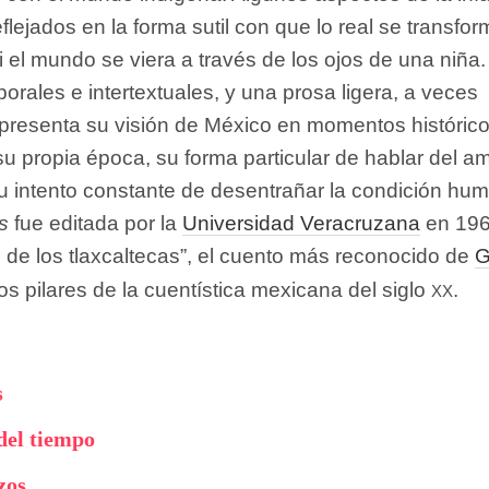
flejados en la forma sutil con que lo real se transfo
i el mundo se viera a través de los ojos de una niña.
rales e intertextuales, y una prosa ligera, a veces
presenta su visión de México en momentos históric
u propia época, su forma particular de hablar del a
 su intento constante de desentrañar la condición hu
s
fue editada por la
Universidad Veracruzana
en 196
 de los tlaxcaltecas”, el cuento más reconocido de
G
xx
s pilares de la cuentística mexicana del siglo
.
s
del tiempo
zos