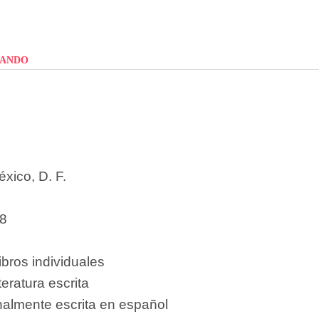
mando
xico, D. F.
8
ibros individuales
teratura escrita
nalmente escrita en español