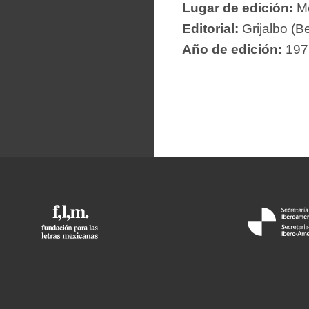
Lugar de edición:
Mé
Editorial:
Grijalbo (Be
Año de edición:
197