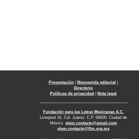
Presentación
|
Bienvenida editorial
|
Directorio
Políticas de privacidad
|
Nota legal
Fundación para las Letras Mexicanas A.C.
Liverpool 16, Col. Juárez. C.P. 06600. Ciudad de
México.
elem.contacto@gmail.com
elem.contacto@flm.org.mx