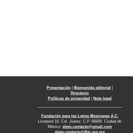
Presentación
|
Bienvenida editorial
|
Directorio
Políticas de privacidad
|
Nota legal
Fundación para las Letras Mexicanas A.C.
Liverpool 16, Col. Juárez. C.P. 06600. Ciudad de
México.
elem.contacto@gmail.com
elem.contacto@flm.org.mx