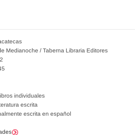
acatecas
de Medianoche / Taberna Libraria Editores
2
45
ibros individuales
teratura escrita
nalmente escrita en español
dades