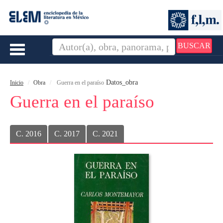
BUSCAR
Toggle
navigation
Datos_obra
Inicio
Obra
Guerra en el paraíso
Guerra en el paraíso
C. 2016
C. 2017
C. 2021