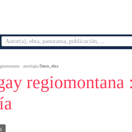
giomontana : antología
Datos_obra
gay regiomontana 
ía
6