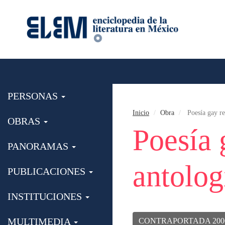
PERSONAS
Inicio
Obra
Poesía gay re
OBRAS
Poesía 
PANORAMAS
antolog
PUBLICACIONES
INSTITUCIONES
MULTIMEDIA
CONTRAPORTADA 200