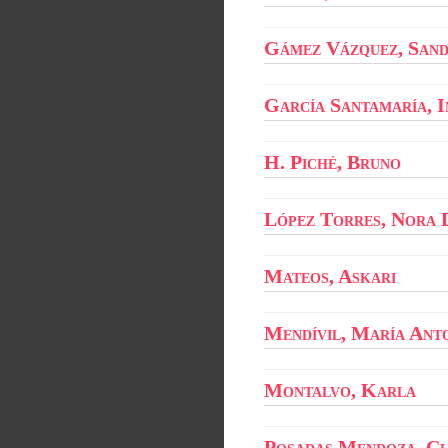
Gámez Vázquez, Sand
García Santamaría, I
H. Piché, Bruno
López Torres, Nora 
Mateos, Askari
Mendívil, María Ant
Montalvo, Karla
Posadas Mendoza, Cl