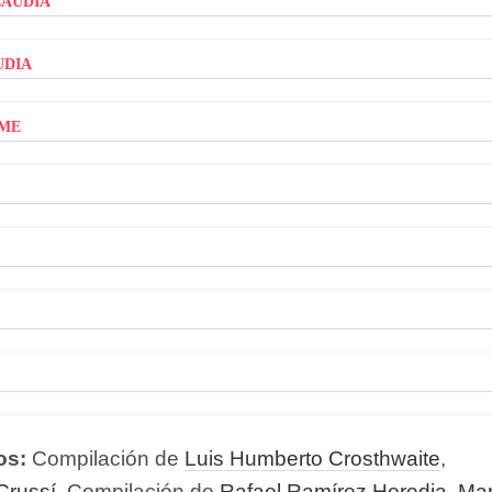
udia
me
os:
Compilación de
Luis Humberto Crosthwaite
,
Crussí
. Compilación de
Rafael Ramírez Heredia
,
Mar