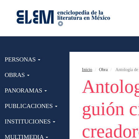
PERSONAS
Inicio
Obra
Antología de 
OBRAS
Antolog
PANORAMAS
guión c
PUBLICACIONES
INSTITUCIONES
creador
MULTIMEDIA