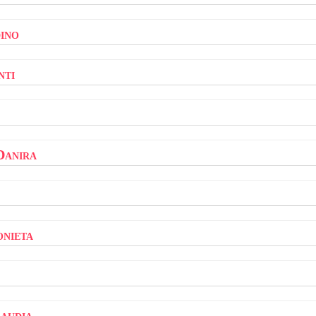
ino
nti
Danira
onieta
audia