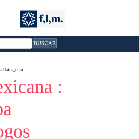
BUSCAR
os
Datos_obra
xicana :
pa
logos