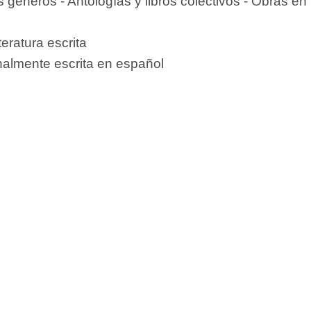
 géneros - Antologías y libros colectivos - Obras en
teratura escrita
nalmente escrita en español