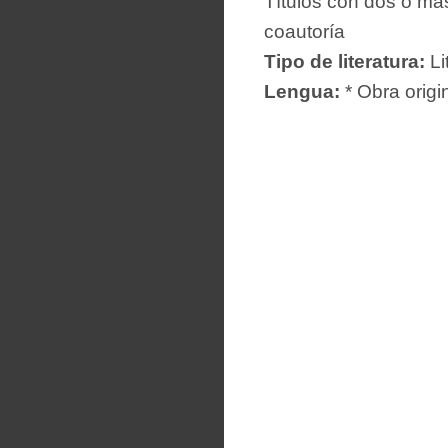
Títulos con dos o más
coautoría
Tipo de literatura:
Li
Lengua:
* Obra origi