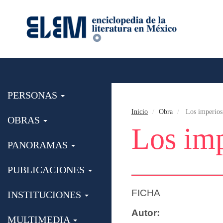
PERSONAS
Inicio
Obra
Los imperios
OBRAS
Los imp
PANORAMAS
PUBLICACIONES
FICHA
INSTITUCIONES
Autor:
MULTIMEDIA