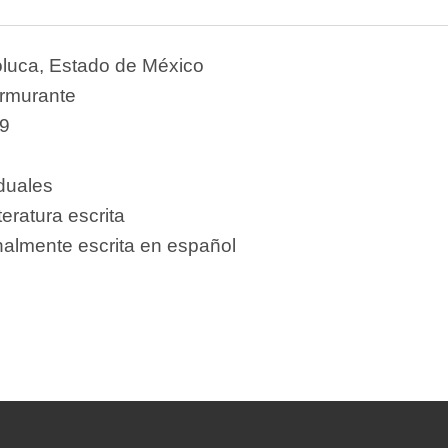
oluca, Estado de México
rmurante
9
iduales
teratura escrita
nalmente escrita en español