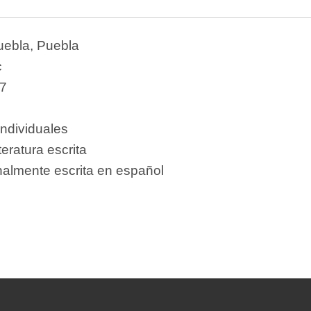
uebla, Puebla
c
7
individuales
teratura escrita
nalmente escrita en español