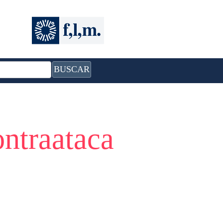
BUSCAR
traataca