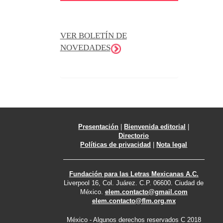
VER BOLETÍN DE
NOVEDADES
Presentación
|
Bienvenida editorial
|
Directorio
Políticas de privacidad
|
Nota legal
Fundación para las Letras Mexicanas A.C.
Liverpool 16, Col. Juárez. C.P. 06600. Ciudad de
México.
elem.contacto@gmail.com
elem.contacto@flm.org.mx
México - Algunos derechos reservados C 2018