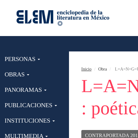
PERSONAS
Inicio
Obra
L=A=N=G=U=A
OBRAS
L=A=N
PANORAMAS
: poéti
PUBLICACIONES
INSTITUCIONES
MULTIMEDIA
CONTRAPORTADA 201