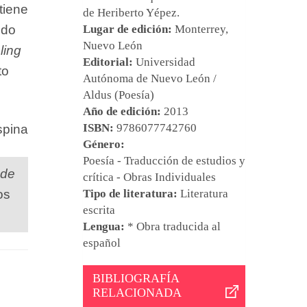
tiene
de
Heriberto Yépez
.
ndo
Lugar de edición:
Monterrey,
Nuevo León
ling
Editorial:
Universidad
to
Autónoma de Nuevo León /
Aldus (Poesía)
Año de edición:
2013
ISBN:
9786077742760
spina
Género:
Poesía - Traducción de estudios y
 de
crítica - Obras Individuales
os
Tipo de literatura:
Literatura
escrita
Lengua:
* Obra traducida al
español
BIBLIOGRAFÍA
RELACIONADA