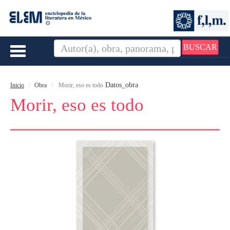
BUSCAR
Toggle
navigation
Datos_obra
Inicio
Obra
Morir, eso es todo
Morir, eso es todo