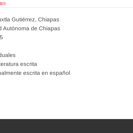
rro
xtla Gutiérrez, Chiapas
d Autónoma de Chiapas
5
iduales
teratura escrita
nalmente escrita en español