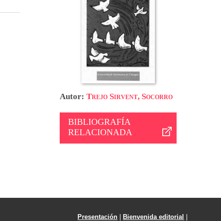
Autor:
Trejo Sirvent, Socorro
BIBLIOGRAFÍA
RELACIONADA
Presentación
|
Bienvenida editorial
|