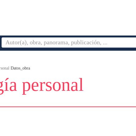
rsonal
Datos_obra
ía personal