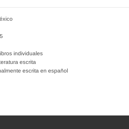
éxico
5
ibros individuales
teratura escrita
nalmente escrita en español