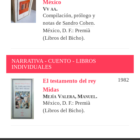
México
Vv aa.
Compilación, prólogo y
notas de
Sandro Cohen
.
México, D. F.: Premià
(Libros del Bicho).
NARRATIVA - CUENTO - LIBROS
INDIVIDUALES
1982
El testamento del rey
Midas
Mejía Valera, Manuel.
México, D. F.: Premià
(Libros del Bicho).