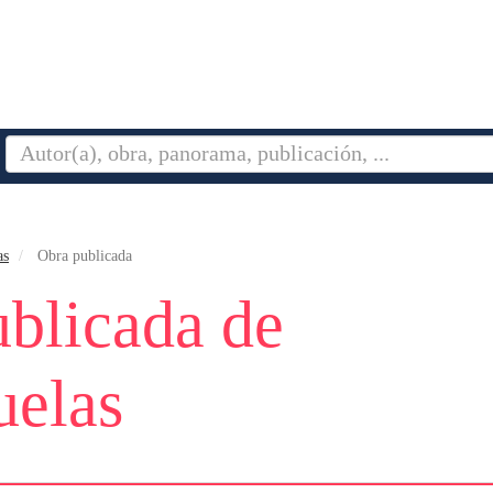
as
Obra publicada
blicada de
uelas