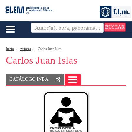
BUSCAR
Toggle
navigation
Inicio
Autores
Carlos Juan Islas
Carlos Juan Islas
CATÁLOGO INBA
TOGGLE
NAVIGATION