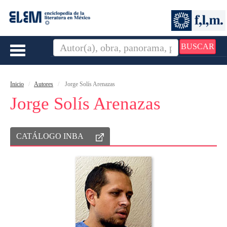
BUSCAR
Toggle
navigation
Inicio
Autores
Jorge Solís Arenazas
Jorge Solís Arenazas
CATÁLOGO INBA