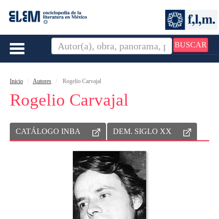
BUSCAR
Toggle
navigation
Inicio
Autores
Rogelio Carvajal
Rogelio Carvajal
CATÁLOGO INBA
DEM. SIGLO XX